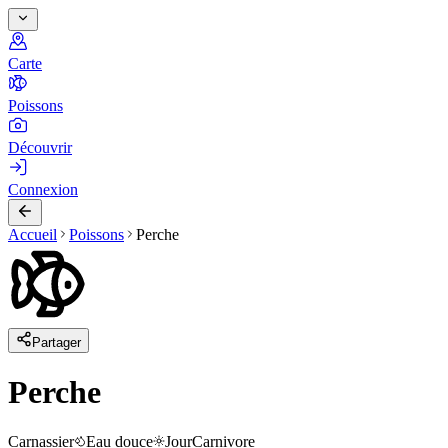
Carte
Poissons
Découvrir
Connexion
Accueil
Poissons
Perche
Partager
Perche
Carnassier
Eau douce
Jour
Carnivore