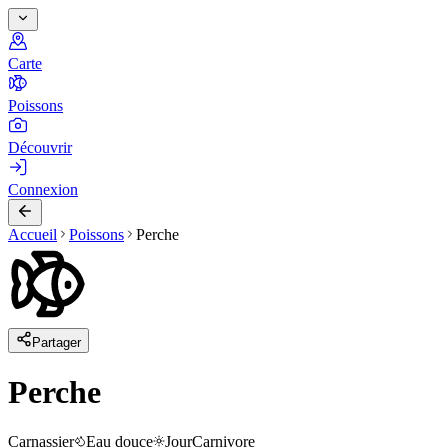
Carte
Poissons
Découvrir
Connexion
Accueil
Poissons
Perche
Partager
Perche
Carnassier
Eau douce
Jour
Carnivore