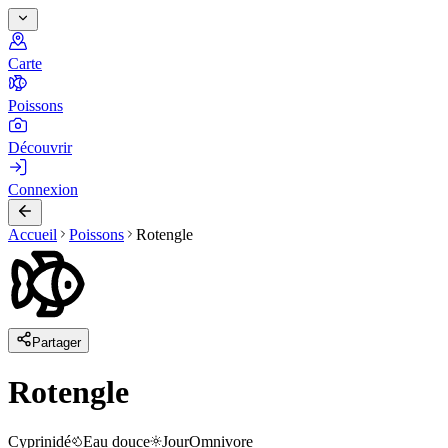
Carte
Poissons
Découvrir
Connexion
Accueil
Poissons
Rotengle
Partager
Rotengle
Cyprinidé
Eau douce
Jour
Omnivore