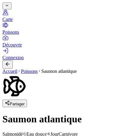
Carte
Poissons
Découvrir
Connexion
Accueil
Poissons
Saumon atlantique
Partager
Saumon atlantique
Salmonidé
Eau douce
Jour
Carnivore