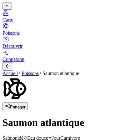
Carte
Poissons
Découvrir
Connexion
Accueil
Poissons
Saumon atlantique
Partager
Saumon atlantique
Salmonidé
Eau douce
Jour
Carnivore