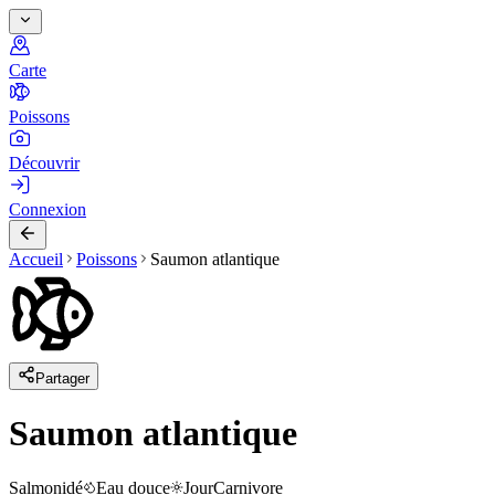
Carte
Poissons
Découvrir
Connexion
Accueil
Poissons
Saumon atlantique
Partager
Saumon atlantique
Salmonidé
Eau douce
Jour
Carnivore