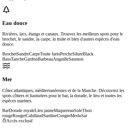
Eau douce
Rivières, lacs, étangs et canaux. Trouvez les meilleurs spots pour le
brochet, le sandre, la carpe, la truite et bien d'autres espèces d'eau
douce.
Brochet
Sandre
Carpe
Truite fario
Perche
Silure
Black
Bass
Tanche
Gardon
Barbeau
Anguille
Saumon
Mer
Côtes atlantiques, méditerranéennes et de la Manche. Découvrez les
spots côtiers et hauturiers pour le bar, la dorade, le lieu et toutes les
espèces marines.
Bar
Dorade royale
Lieu jaune
Maquereau
Sole
Thon
rouge
Rouget
Cabillaud
Sardine
Congre
Merlu
Sar
Accès exclusif