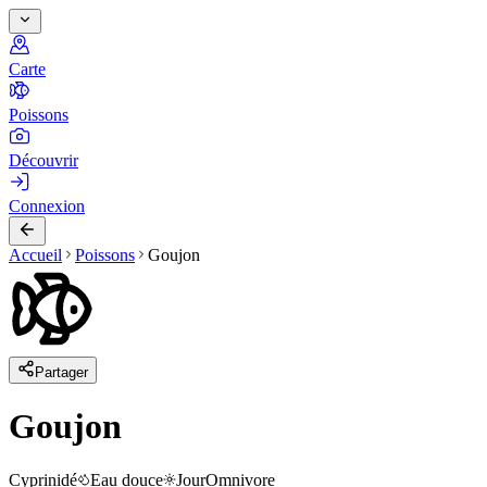
Carte
Poissons
Découvrir
Connexion
Accueil
Poissons
Goujon
Partager
Goujon
Cyprinidé
Eau douce
Jour
Omnivore