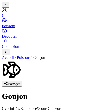
Carte
Poissons
Découvrir
Connexion
Accueil
Poissons
Goujon
Partager
Goujon
Cyprinidé
Eau douce
Jour
Omnivore