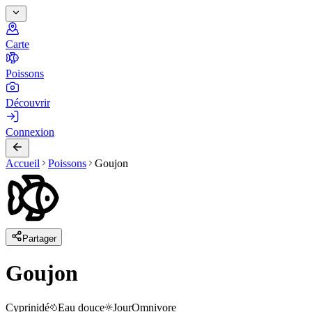
Carte
Poissons
Découvrir
Connexion
Accueil
Poissons
Goujon
Partager
Goujon
Cyprinidé
Eau douce
Jour
Omnivore